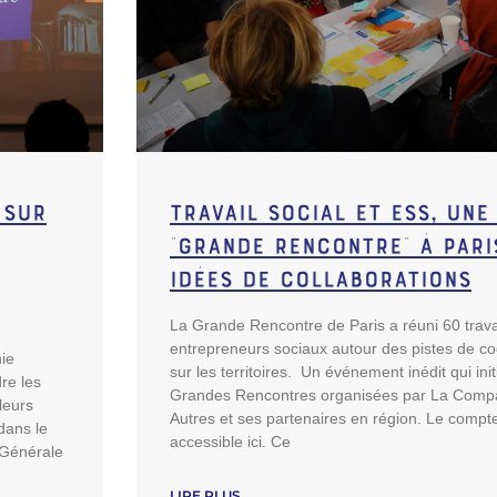
 sur
Travail social et ESS, une
“Grande Rencontre” à Pari
idées de collaborations
La Grande Rencontre de Paris a réuni 60 travai
entrepreneurs sociaux autour des pistes de co
ie
sur les territoires. Un événement inédit qui ini
re les
Grandes Rencontres organisées par La Comp
leurs
Autres et ses partenaires en région. Le compt
dans le
accessible ici. Ce
 Générale
LIRE PLUS