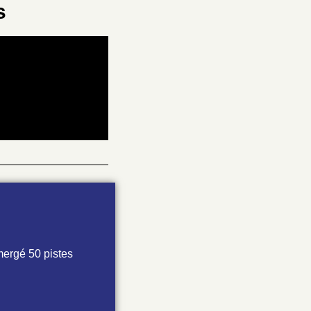
s
mergé 50 pistes