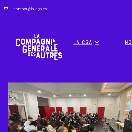
contact@la-cga.co
La CGA
No