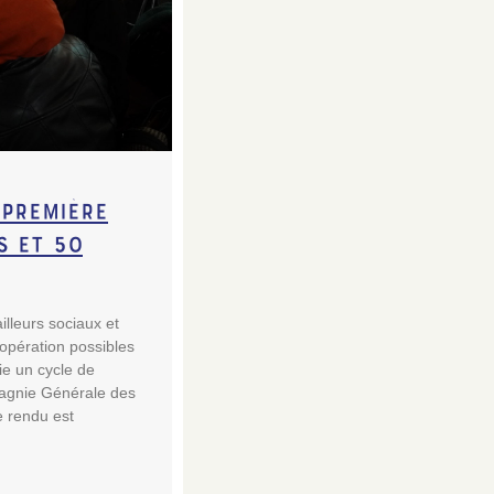
 première
s et 50
lleurs sociaux et
opération possibles
tie un cycle de
agnie Générale des
e rendu est