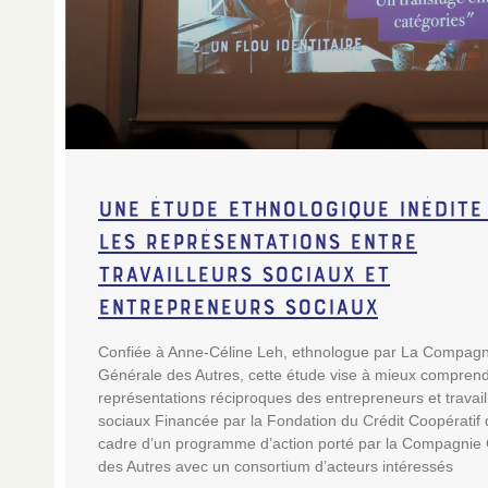
Une étude ethnologique inédite
les représentations entre
travailleurs sociaux et
entrepreneurs sociaux
Confiée à Anne-Céline Leh, ethnologue par La Compagn
Générale des Autres, cette étude vise à mieux comprend
représentations réciproques des entrepreneurs et travail
sociaux Financée par la Fondation du Crédit Coopératif 
cadre d’un programme d’action porté par la Compagnie
des Autres avec un consortium d’acteurs intéressés