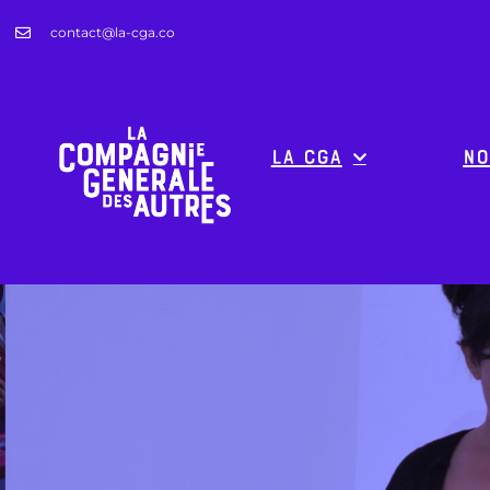
contact@la-cga.co
La CGA
No