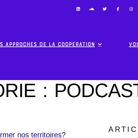
s approches de la coopération
Vo
RIE :
PODCAS
ARTI
rmer nos territoires?