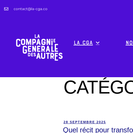
contact@la-cga.co
La CGA
No
CATÉGO
28 SEPTEMBRE 2025
Quel récit pour transfo