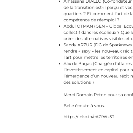
Alhassana DIALLO (Co-fondateur R
de la transition est-il perçu et v
quartiers ? Et comment l’art de l
compétence de réemploi ?
Abdul OTMAN (GEN – Global Ecovil
collectif dans les écolieux ? Quel
créer des alternatives visibles et 
Sandy ARZUR (DG de Sparknews )
rendre « sexy » les nouveaux récits
l’art pour mettre les territoires en
Alix de Barjac (Chargée d’affaires
l’investissement en capital pour 
l’émergence d’un nouveau récit m
des solutions ?
Merci Romain Peton pour sa confi
Belle écoute à vous.
https://lnkd.in/eAZfWz5T