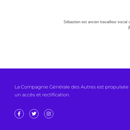
Sébastien est ancien travailleur social 
(
La Compagnie Générale des Autres est propulsée p
un accès et rectification.